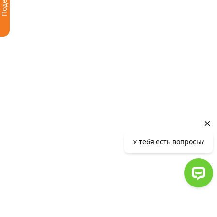
Поделись
У тебя есть вопросы?
Филиалы
+374 10 56 11 11